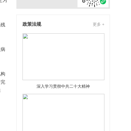
定为
政策法规
更多 +
病残
取病
机构
合完
深入学习贯彻中共二十大精神
贴