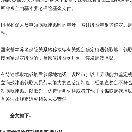
养老保险参保人员达到法定退休年龄前，因病或者非因工致残经鉴
，所需资金由基本养老保险基金支付。
限根据参保人员申领病残津贴时的年龄、累计缴费年限等确定。
调整。
按国家基本养老保险关系转移接续有关规定确定待遇领取地。领
并按国家规定缴费的，自恢复缴费次月起，停发病残津贴。
持有待遇领取地或最后参保地地级（设区市）以上劳动能力鉴定
建立病残津贴领取人员劳动能力复查鉴定制度，经复查鉴定不符
停发病残津贴。以欺诈、伪造证明材料或者其他手段骗取病残津
照有关法律规定追究相关人员责任。
全文如下↓