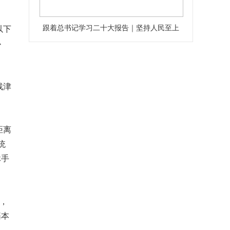
跟着总书记学习二十大报告｜坚持人民至上
以下
办
残津
距离
统
休手
，
基本