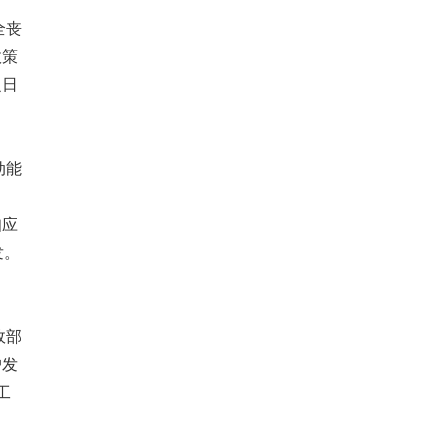
全丧
政策
之日
动能
力
知应
发。
政部
户发
工