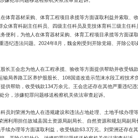
，涉嫌犯罪问题移送检察机关依法审查起诉。
人在体育器材采购、体育工程项目承揽等方面谋取利益并索取、
育局群众体育科副主任科员、四级主任科员及竞技体育科三级主任科
职务便利，为他人在体育器材采购、体育工程项目承揽等方面谋
重违纪违法问题。2024年8月，魏金刚受到开除党籍、开除公职
原股长王会忠为他人在工程承揽、验收等方面提供帮助并收受钱
交通运输局养路工区养护股股长、108国道改造示范涞水段工程技术
提供帮助，收受钱款134万余元。王会忠还存在其他严重违纪违
公职处分，涉嫌犯罪问题移送检察机关依法审查起诉。
任科员刘荣洲为他人在违规建设和违法占地处理、土地手续办理
，刘荣洲利用担任故城县国土资源局副局长、自然资源和规划局副局
手续办理等方面谋取利益，收受钱款63.3万元。刘荣洲还存在