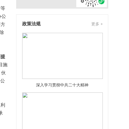
行等
办公
政策法规
更多 +
等方
除
面提
目施
、伙
除公
深入学习贯彻中共二十大精神
取利
承
。