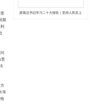
跟着总书记学习二十大报告｜坚持人民至上
收受
员期
取利
处
款问
负责
法
等方
长等
其他