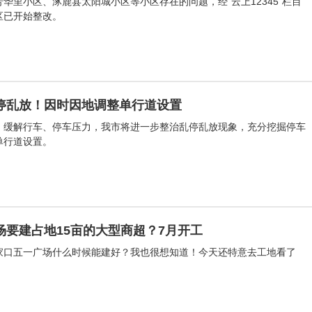
华里小区、涿鹿县太阳城小区等小区存在的问题，经“云上12345”栏目
区已开始整改。
停乱放！因时因地调整单行道设置
，缓解行车、停车压力，我市将进一步整治乱停乱放现象，充分挖掘停车
单行道设置。
场要建占地15亩的大型商超？7月开工
张家口五一广场什么时候能建好？我也很想知道！今天还特意去工地看了