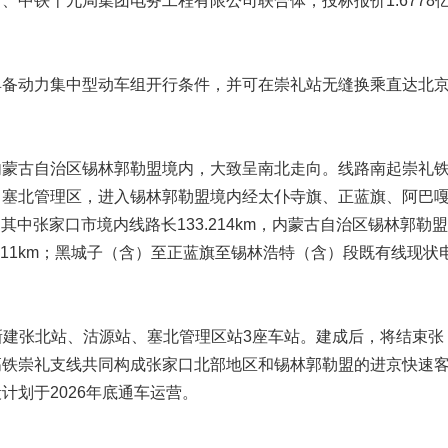
中铁十九局集团电务工程有限公司联合体，投标报价1.6778
具备动力集中型动车组开行条件，并可在崇礼站无缝换乘直达北
内蒙古自治区锡林郭勒盟境内，大致呈南北走向。线路南起崇礼
、塞北管理区，进入锡林郭勒盟境内经太仆寺旗、正蓝旗、阿巴
，其中张家口市境内线路长133.214km，内蒙古自治区锡林郭勒
0.111km；黑城子（含）至正蓝旗至锡林浩特（含）段既有线现状
，新建张北站、沽源站、塞北管理区站3座车站。建成后，将结束张
高铁崇礼支线共同构成张家口北部地区和锡林郭勒盟的进京快速
划于2026年底通车运营。