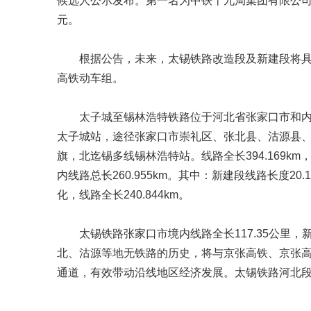
候选人公示发布。第一名为中铁十九局集团有限公司、
元。
根据公告，未来，太锡铁路改造段及新建段将
高铁动车组。
太子城至锡林浩特铁路位于河北省张家口市和
太子城站，途径张家口市崇礼区、张北县、沽源县
旗，北迄锡多线锡林浩特站。线路全长394.169km
内线路总长260.955km。其中：新建段线路长度2
化，线路全长240.844km。
太锡铁路张家口市境内线路全长117.35公里
北、沽源等地无铁路的历史，将与京张高铁、京张
通道，有效带动沿线地区经济发展。太锡铁路河北段计