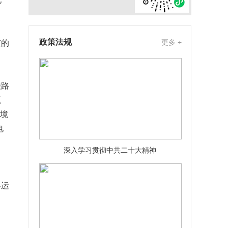
亿
政策法规
更多 +
京的
铁路
嘎
盟境
电
深入学习贯彻中共二十大精神
客运