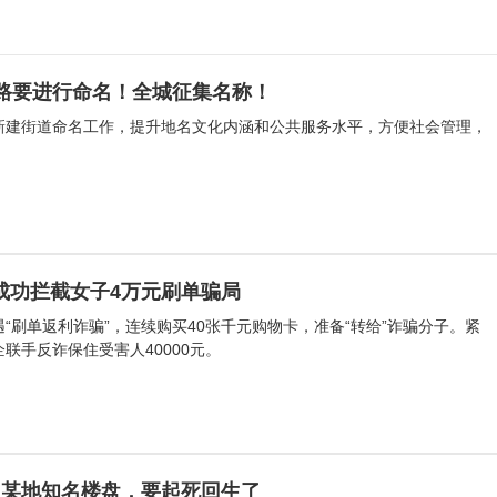
、路要进行命名！全城征集名称！
新建街道命名工作，提升地名文化内涵和公共服务水平，方便社会管理，
成功拦截女子4万元刷单骗局
遇“刷单返利诈骗”，连续购买40张千元购物卡，准备“转给”诈骗分子。紧
联手反诈保住受害人40000元。
口某地知名楼盘，要起死回生了