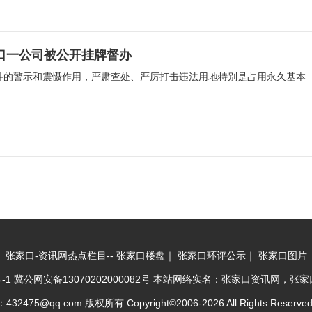
口一公司被公开挂牌督办
案件的警示和震慑作用，严肃查处、严厉打击违法用地特别是占用永久基本
张家口-资讯网热点栏目--
张家口楼盘
｜
张家口环评公示
｜
张家口图片
-1
冀公网安备13070202000082号
本站网络实名：张家口资讯网，张家口综
2475@qq.com 版权所有 Copyright©2006-2026 All Rights Reserve