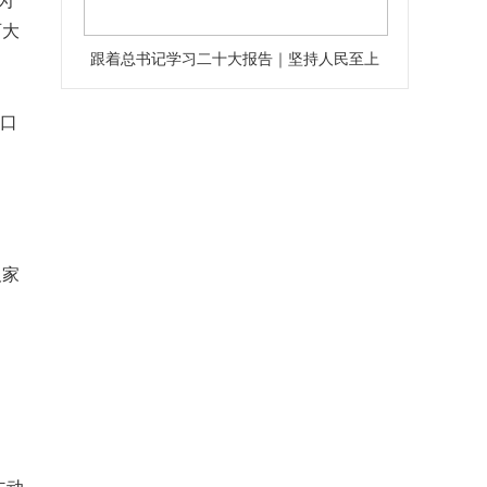
为
西大
跟着总书记学习二十大报告｜坚持人民至上
。
家口
及家
。