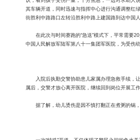
认，看到孩子受伤严重，十分焦急，一边对求助人说
其车辆开道，同时迅速与指挥中心进行沟通调整红
街胜利中路路口左转沿胜利中路上建国路到达中国
在此次与时间赛跑的“急送”模式下，平常需要2
中国人民解放军陆军第八十一集团军医院，为受伤
入院后执勤交警协助患儿家属办理急救手续，
属后，交警才放心离开医院，继续回到岗位开展工
据了解，幼儿烫伤是因不慎打翻正在煮粥的锅