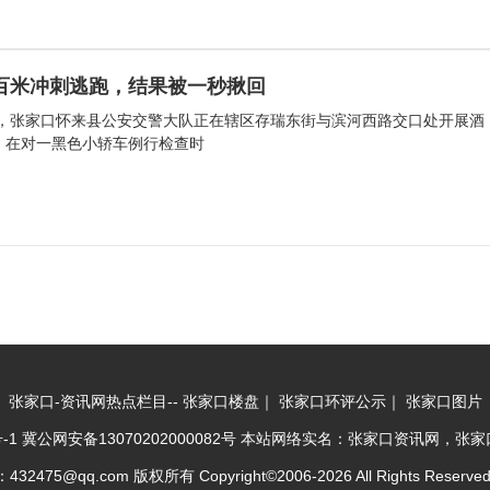
百米冲刺逃跑，结果被一秒揪回
许，张家口怀来县公安交警大队正在辖区存瑞东街与滨河西路交口处开展酒
，在对一黑色小轿车例行检查时
张家口-资讯网热点栏目--
张家口楼盘
｜
张家口环评公示
｜
张家口图片
-1
冀公网安备13070202000082号
本站网络实名：张家口资讯网，张家口综
2475@qq.com 版权所有 Copyright©2006-2026 All Rights Reserve