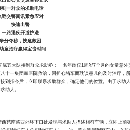
家口市公安交通警察支队
接到一群众的求助电话
执勤交警闻讯紧急应对
快速出警
一路迅疾开道护送
争分夺秒，扶危救困
幼童治疗赢得宝贵时间
队直属五大队接到群众求助称：一名年龄仅1周岁7个月的女童意外
第八十一集团军医院救治，因担心堵车而耽误患儿的及时治疗，
警接到指令后，立即联系求助群众，确定他们的位置。由于求助
待求助人。
大街西苑南路西外环下口处发现与求助人描述相符车辆，立即上前