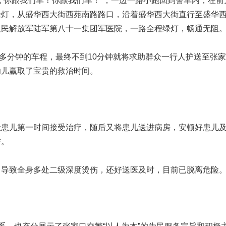
“你跟我们车！你跟我们车！”，一边一路小跑回到警车内，在前
绿灯，从盛华西大街西苑南路路口，沿着盛华西大街直行至盛华
人民解放军陆军第八十一集团军医院，一路全程绿灯，畅通无阻
0多分钟的车程，最终不到10分钟就将求助群众一行人护送至张
幼儿赢取了宝贵的救治时间。
让患儿第一时间接受治疗，随后又将患儿送进病房，安顿好患儿
作。
，导致全身多处二级深度烫伤，还好送医及时，目前已脱离危险