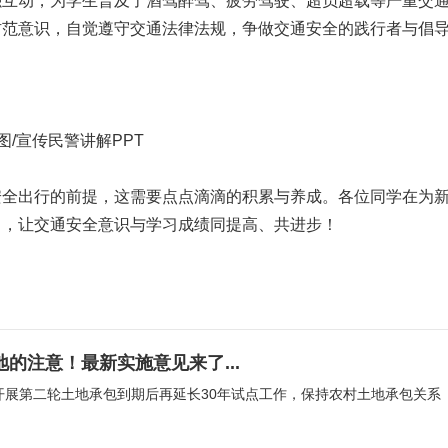
强互动，为学生普及了酒驾醉驾、疲劳驾驶、超员超载等严重交
防范意识，自觉遵守交通法律法规，争做交通安全的践行者与倡
图/宣传民警讲解PPT
安全出行的前提，这需要点点滴滴的积累与养成。各位同学在为
中，让交通安全意识与学习成绩同提高、共进步！
的注意！最新实施意见来了...
开展第二轮土地承包到期后再延长30年试点工作，保持农村土地承包关系