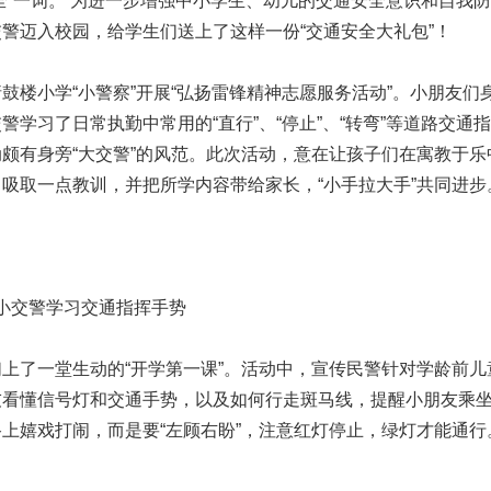
全”一词。 为进一步增强中小学生、幼儿的交通安全意识和自我
警迈入校园，给学生们送上了这样一份“交通安全大礼包”！
楼小学“小警察”开展“弘扬雷锋精神志愿服务活动”。小朋友们
学习了日常执勤中常用的“直行”、“停止”、“转弯”等道路交通
颇有身旁“大交警”的风范。此次活动，意在让孩子们在寓教于乐
吸取一点教训，并把所学内容带给家长，“小手拉大手”共同进步
 小交警学习交通指挥手势
上了一堂生动的“开学第一课”。活动中，宣传民警针对学龄前儿
友看懂信号灯和交通手势，以及如何行走斑马线，提醒小朋友乘
上嬉戏打闹，而是要“左顾右盼”，注意红灯停止，绿灯才能通行