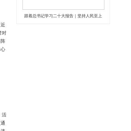
跟着总书记学习二十大报告｜坚持人民至上
走近
警对
阵阵
幸心
。活
交通