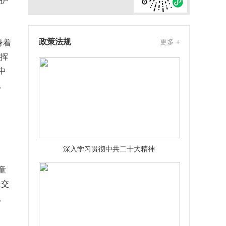
防护
政策法规
更多 +
身着
指挥
中
。
深入学习贯彻中共二十大精神
童
坐交
。