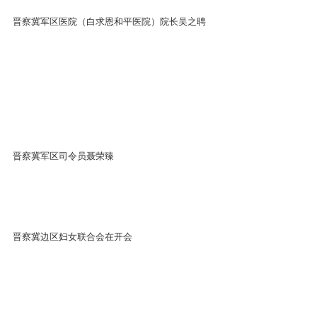
晋察冀军区医院（白求恩和平医院）院长吴之聘
晋察冀军区司令员聂荣臻
晋察冀边区妇女联合会在开会